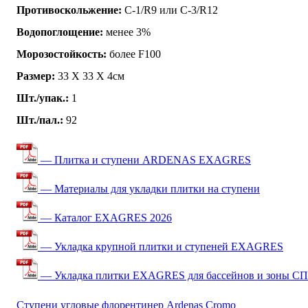
Противоскольжение:
C-1/R9 или C-3/R12
Водопоглощение:
менее 3%
Морозостойкость:
более F100
Размер:
33 Х 33 Х 4см
Шт./упак.:
1
Шт./пал.:
92
— Плитка и ступени ARDENAS EXAGRES
— Материалы для укладки плитки на ступени
— Каталог EXAGRES 2026
— Укладка крупной плитки и ступеней EXAGRES
— Укладка плитки EXAGRES для бассейнов и зоны С
Ступени угловые флорентинер Ardenas Cromo