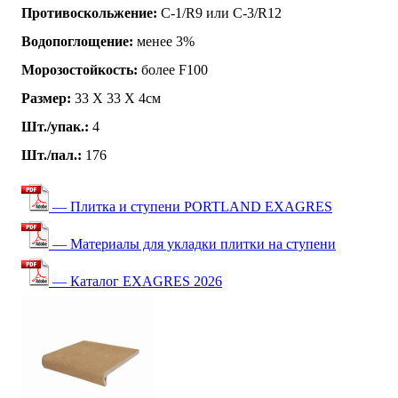
Противоскольжение:
C-1/R9 или C-3/R12
Водопоглощение:
менее 3%
Морозостойкость:
более F100
Размер:
33 Х 33 Х 4см
Шт./упак.:
4
Шт./пал.:
176
— Плитка и ступени PORTLAND EXAGRES
— Материалы для укладки плитки на ступени
— Каталог EXAGRES 2026