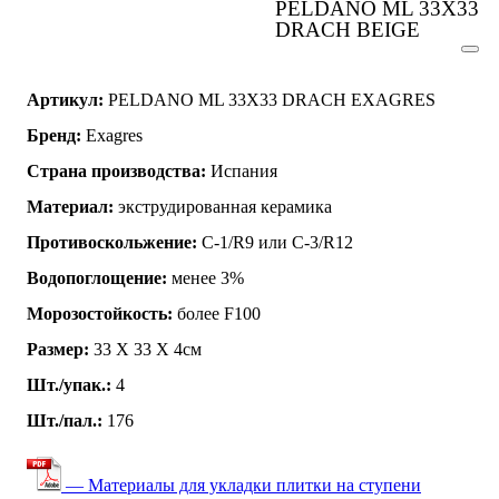
PELDANO ML 33X33
DRACH BEIGE
Артикул:
PELDANO ML 33X33 DRACH EXAGRES
Бренд:
Exagres
Страна производства:
Испания
Материал:
экструдированная керамика
Противоскольжение:
C-1/R9 или C-3/R12
Водопоглощение:
менее 3%
Морозостойкость:
более F100
Размер:
33 Х 33 Х 4см
Шт./упак.:
4
Шт./пал.:
176
— Материалы для укладки плитки на ступени