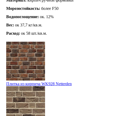
Материал:
кирпич ручной формовки
Морозостойкость:
более F50
Водопоглощение:
ок. 12%
Вес:
ок 37,7 кг/кв.м.
Расход:
ок 58 шт./кв.м.
Плитка из кирпича WK928 Netterden