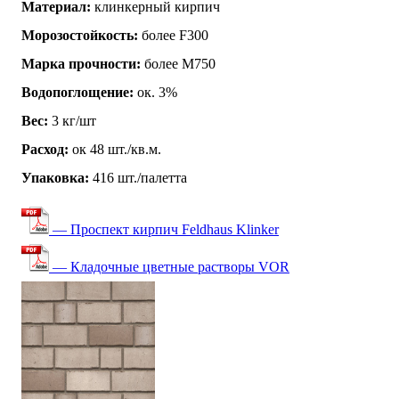
Материал:
клинкерный кирпич
Морозостойкость:
более F300
Марка прочности:
более М750
Водопоглощение:
ок. 3%
Вес:
3 кг/шт
Расход:
ок 48 шт./кв.м.
Упаковка:
416 шт./палетта
— Проспект кирпич Feldhaus Klinker
— Кладочные цветные растворы VOR