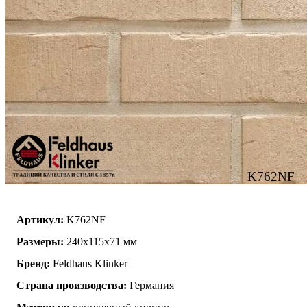
K762NF
Артикул:
K762NF
Размеры:
240х115х71 мм
Бренд:
Feldhaus Klinker
Страна производства:
Германия