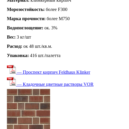
Материал:
клинкерный кирпич
Морозостойкость:
более F300
Марка прочности:
более М750
Водопоглощение:
ок. 3%
Вес:
3 кг/шт
Расход:
ок 48 шт./кв.м.
Упаковка:
416 шт./палетта
— Проспект кирпич Feldhaus Klinker
— Кладочные цветные растворы VOR