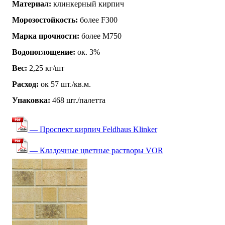
Материал:
клинкерный кирпич
Морозостойкость:
более F300
Марка прочности:
более М750
Водопоглощение:
ок. 3%
Вес:
2,25 кг/шт
Расход:
ок 57 шт./кв.м.
Упаковка:
468 шт./палетта
— Проспект кирпич Feldhaus Klinker
— Кладочные цветные растворы VOR