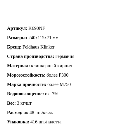
Артикул:
K690NF
Размеры:
240х115х71 мм
Бренд:
Feldhaus Klinker
Страна производства:
Германия
Материал:
клинкерный кирпич
Морозостойкость:
более F300
Марка прочности:
более М750
Водопоглощение:
ок. 3%
Вес:
3 кг/шт
Расход:
ок 48 шт./кв.м.
Упаковка:
416 шт./палетта