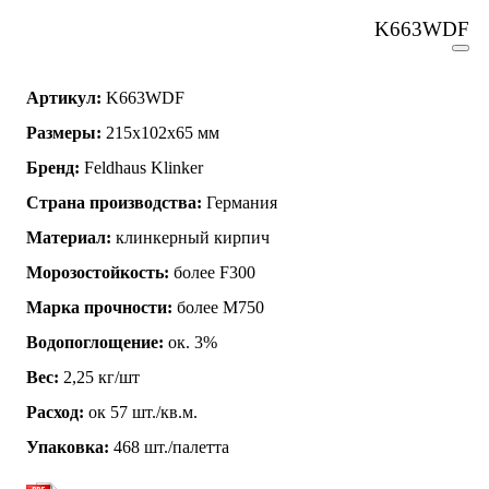
K663WDF
Артикул:
K663WDF
Размеры:
215х102х65 мм
Бренд:
Feldhaus Klinker
Страна производства:
Германия
Материал:
клинкерный кирпич
Морозостойкость:
более F300
Марка прочности:
более М750
Водопоглощение:
ок. 3%
Вес:
2,25 кг/шт
Расход:
ок 57 шт./кв.м.
Упаковка:
468 шт./палетта