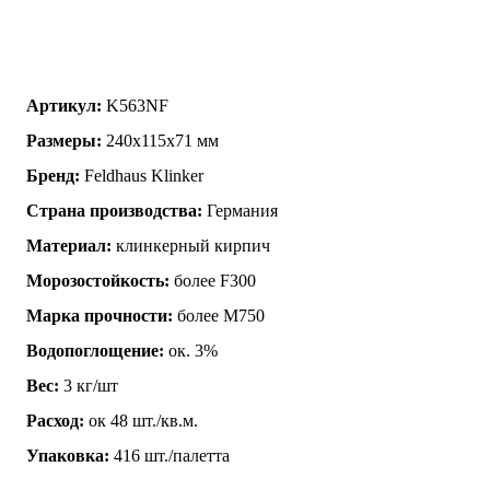
Артикул:
K563NF
Размеры:
240х115х71 мм
Бренд:
Feldhaus Klinker
Страна производства:
Германия
Материал:
клинкерный кирпич
Морозостойкость:
более F300
Марка прочности:
более М750
Водопоглощение:
ок. 3%
Вес:
3 кг/шт
Расход:
ок 48 шт./кв.м.
Упаковка:
416 шт./палетта