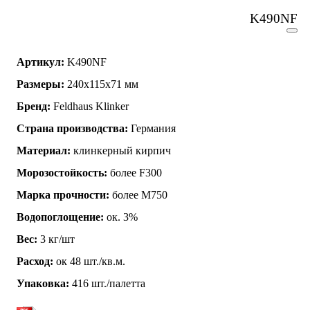
K490NF
Артикул:
K490NF
Размеры:
240х115х71 мм
Бренд:
Feldhaus Klinker
Страна производства:
Германия
Материал:
клинкерный кирпич
Морозостойкость:
более F300
Марка прочности:
более М750
Водопоглощение:
ок. 3%
Вес:
3 кг/шт
Расход:
ок 48 шт./кв.м.
Упаковка:
416 шт./палетта