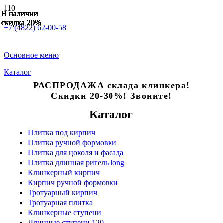
В наличии
В наличии
В наличии
В наличии
В наличии
В наличии
В наличии
скидка 20%
скидка 20%
скидка 20%
скидка 20%
скидка 20%
скидка 20%
скидка 20%
+7 (4822) 62-00-58
Основное меню
Каталог
РАСПРОДАЖА склада клинкера!
Скидки 20-30%! Звоните!
Каталог
Плитка под кирпич
Плитка ручной формовки
Плитка для цоколя и фасада
Плитка длинная ригель long
Клинкерный кирпич
Кирпич ручной формовки
Тротуарный кирпич
Тротуарная плитка
Клинкерные ступени
Длинные ступени 120